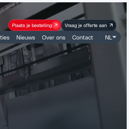
Plaats je bestelling
Vraag je offerte aan
ties
Nieuws
Over ons
Contact
NL