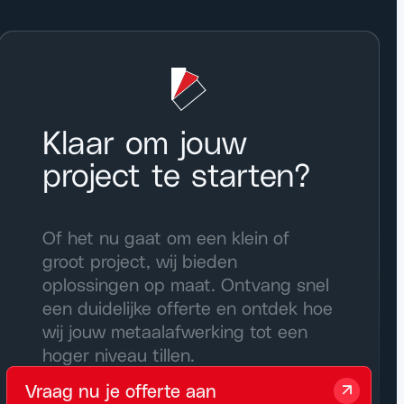
Klaar om jouw
project te starten?
Of het nu gaat om een klein of
groot project, wij bieden
oplossingen op maat. Ontvang snel
een duidelijke offerte en ontdek hoe
wij jouw metaalafwerking tot een
hoger niveau tillen.
Vraag nu je offerte aan