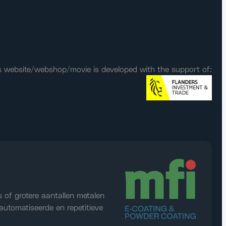
s website/webshop/movie is developed with the support of:
s of grotere aantallen metalen
automatiseerde en repetitieve