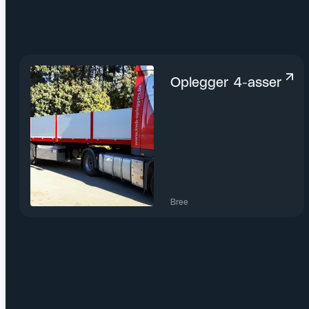
Oplegger 4-asser
Bree