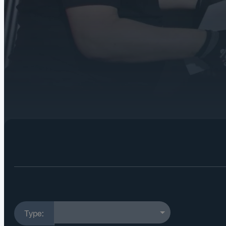
Carroseriebouw
Type: