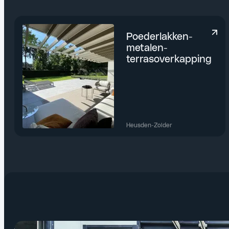
Poederlakken-
metalen-
terrasoverkapping
Heusden-Zolder