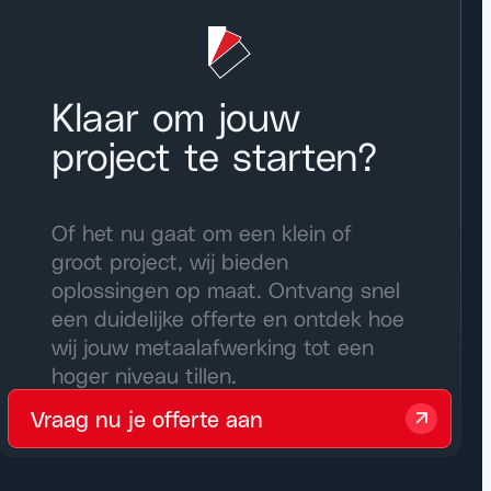
Klaar om jouw
project te starten?
Of het nu gaat om een klein of
groot project, wij bieden
oplossingen op maat. Ontvang snel
een duidelijke offerte en ontdek hoe
wij jouw metaalafwerking tot een
hoger niveau tillen.
Vraag nu je offerte aan