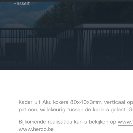
Hasselt
Kader uit Alu. kokers 80x40x3mm, verticaal o
patroon, willekeurig tussen de kaders gelast.
Bijkomende realisaties kan u bekijken op
www.t
www.herco.be