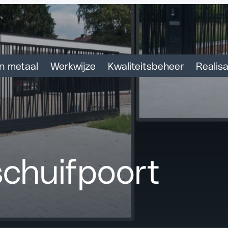
n metaal
Werkwijze
Kwaliteitsbeheer
Realisa
schuifpoort