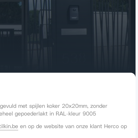
pgevuld met spijlen koker 20x20mm, zonder
 Geheel gepoederlakt in RAL-kleur 9005
ilkin.be
en op de website van onze klant Herco op